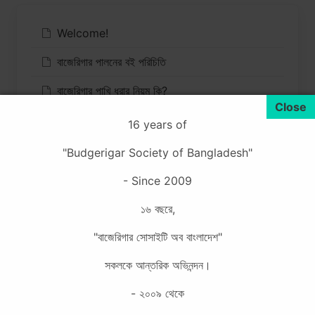
Welcome!
বাজেরিগার পালনের বই পরিচিতি
বাজেরিগার পাখি ধরার নিয়ম কি?
এগ ফুড কি ও কিভাবে পাখিকে পরিবেশন করবেন?
16 years of
বাজেরিগার পালন করতে কয় ধরনের খাঁচা লাগে?
"Budgerigar Society of Bangladesh"
বাজেরিগারের সীড মিক্স পরিস্কার কিভাবে করবেন?
- Since 2009
বাজেরিগারের খাঁচা রেডি কিভাবে করবেন?
১৬ বছরে,
মালসায় কেন বাজেরিগারের বাচ্চা রাখতে হয়?
"বাজেরিগার সোসাইটি অব বাংলাদেশ"
সকলকে আন্তরিক অভিনন্দন।
- ২০০৯ থেকে